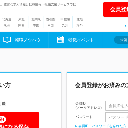
職」豊富な求人情報と転職情報・転職支援サービスで転
会員登
北海道
東北
北関東
首都圏
甲信越
北陸
東海
関西
中国
四国
九州
海外
転職ノウハウ
転職イベント
未読
い方
会員登録がお済みの
可能！
会員ID
(メールアドレス)
パスワード
分!
気になる保存
会員ID・パスワードを忘れた方