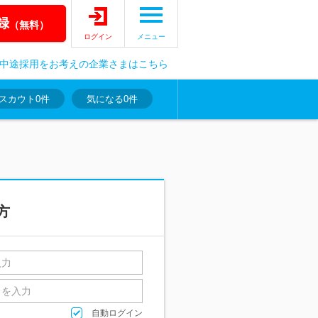
録
（無料）
ログイン
メニュー
中途採用をお考えの企業さまはこちら
スカウト
0件
気になる
0件
方
自動ログイン