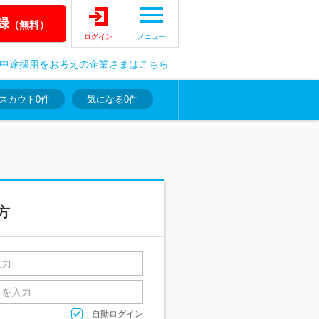
録
（無料）
ログイン
メニュー
中途採用をお考えの企業さまはこちら
スカウト
0件
気になる
0件
方
自動ログイン