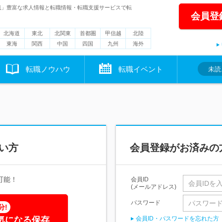
職」豊富な求人情報と転職情報・転職支援サービスで転
会員登
北海道
東北
北関東
首都圏
甲信越
北陸
東海
関西
中国
四国
九州
海外
転職ノウハウ
転職イベント
未読
い方
会員登録がお済みの
可能！
会員ID
(メールアドレス)
パスワード
分!
気になる保存
会員ID・パスワードを忘れた方