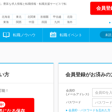
職」豊富な求人情報と転職情報・転職支援サービスで転
会員登
北海道
東北
北関東
首都圏
甲信越
北陸
東海
関西
中国
四国
九州
海外
転職ノウハウ
転職イベント
未読
い方
会員登録がお済みの
可能！
会員ID
(メールアドレス)
パスワード
分!
気になる保存
会員ID・パスワードを忘れた方