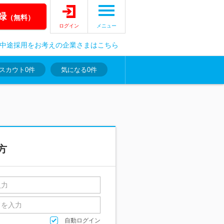
録
（無料）
ログイン
メニュー
中途採用をお考えの企業さまはこちら
スカウト
0件
気になる
0件
方
自動ログイン