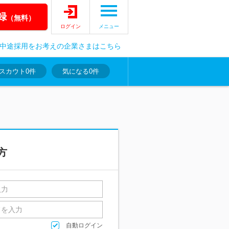
録
（無料）
ログイン
メニュー
中途採用をお考えの企業さまはこちら
スカウト
0件
気になる
0件
方
自動ログイン