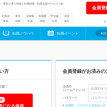
職」豊富な求人情報と転職情報・転職支援サービスで転
会員登
北海道
東北
北関東
首都圏
甲信越
北陸
東海
関西
中国
四国
九州
海外
転職ノウハウ
転職イベント
未読
い方
会員登録がお済みの
可能！
会員ID
(メールアドレス)
パスワード
分!
気になる保存
会員ID・パスワードを忘れた方