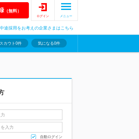
録
（無料）
ログイン
メニュー
中途採用をお考えの企業さまはこちら
スカウト
0件
気になる
0件
方
自動ログイン