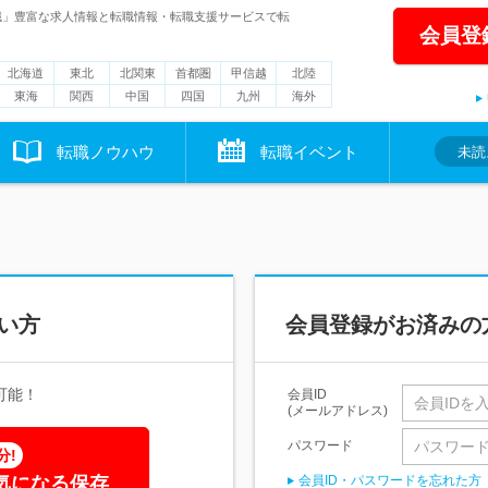
職」豊富な求人情報と転職情報・転職支援サービスで転
会員登
北海道
東北
北関東
首都圏
甲信越
北陸
東海
関西
中国
四国
九州
海外
転職ノウハウ
転職イベント
未読
い方
会員登録がお済みの
可能！
会員ID
(メールアドレス)
パスワード
分!
気になる保存
会員ID・パスワードを忘れた方