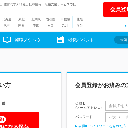
職」豊富な求人情報と転職情報・転職支援サービスで転
会員登
北海道
東北
北関東
首都圏
甲信越
北陸
東海
関西
中国
四国
九州
海外
転職ノウハウ
転職イベント
未読
い方
会員登録がお済みの
可能！
会員ID
(メールアドレス)
パスワード
分!
気になる保存
会員ID・パスワードを忘れた方