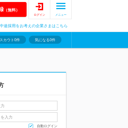
録
（無料）
ログイン
メニュー
中途採用をお考えの企業さまはこちら
スカウト
0件
気になる
0件
方
自動ログイン