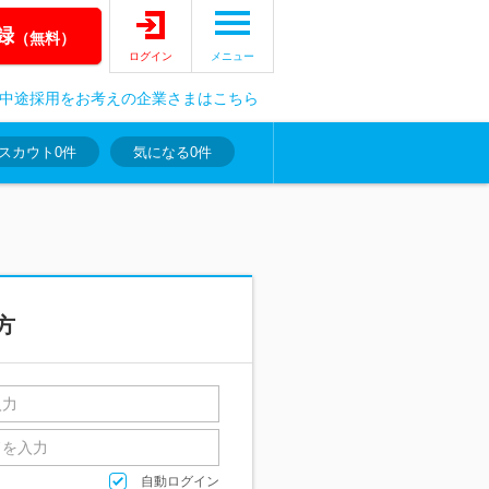
録
（無料）
ログイン
メニュー
中途採用をお考えの企業さまはこちら
スカウト
0件
気になる
0件
方
自動ログイン