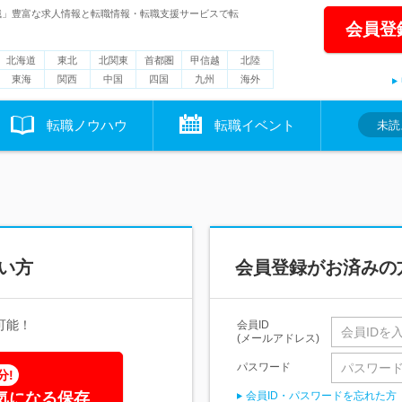
職」豊富な求人情報と転職情報・転職支援サービスで転
会員登
北海道
東北
北関東
首都圏
甲信越
北陸
東海
関西
中国
四国
九州
海外
転職ノウハウ
転職イベント
未読
い方
会員登録がお済みの
可能！
会員ID
(メールアドレス)
パスワード
分!
気になる保存
会員ID・パスワードを忘れた方