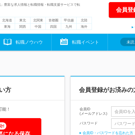
職」豊富な求人情報と転職情報・転職支援サービスで転
会員登
北海道
東北
北関東
首都圏
甲信越
北陸
東海
関西
中国
四国
九州
海外
転職ノウハウ
転職イベント
未読
い方
会員登録がお済みの
可能！
会員ID
(メールアドレス)
パスワード
分!
気になる保存
会員ID・パスワードを忘れた方