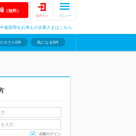
録
（無料）
ログイン
メニュー
中途採用をお考えの企業さまはこちら
スカウト
0件
気になる
0件
方
自動ログイン