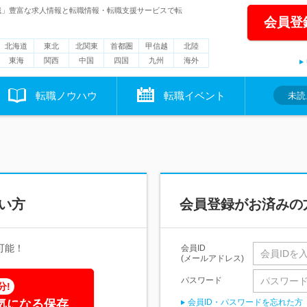
職」豊富な求人情報と転職情報・転職支援サービスで転
会員登
北海道
東北
北関東
首都圏
甲信越
北陸
東海
関西
中国
四国
九州
海外
転職ノウハウ
転職イベント
未読
い方
会員登録がお済みの
可能！
会員ID
(メールアドレス)
パスワード
分!
気になる保存
会員ID・パスワードを忘れた方