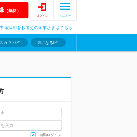
録
（無料）
ログイン
メニュー
中途採用をお考えの企業さまはこちら
スカウト
0件
気になる
0件
方
自動ログイン