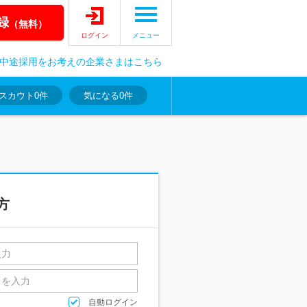
録
（無料）
ログイン
メニュー
中途採用をお考えの企業さまはこちら
スカウト
0件
気になる
0件
方
自動ログイン