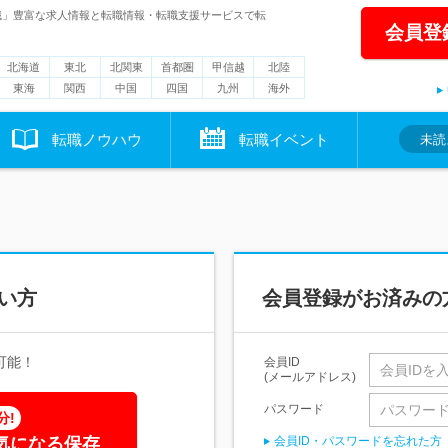
職」豊富な求人情報と転職情報・転職支援サービスで転
会員登
北海道
東北
北関東
首都圏
甲信越
北陸
東海
関西
中国
四国
九州
海外
転職ノウハウ
転職イベント
未読
い方
会員登録がお済みの
可能！
会員ID
(メールアドレス)
パスワード
分!
気になる保存
会員ID・パスワードを忘れた方