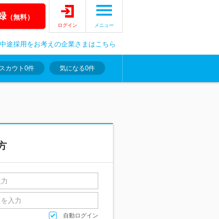
録
（無料）
ログイン
メニュー
中途採用をお考えの企業さまはこちら
スカウト
0件
気になる
0件
方
自動ログイン