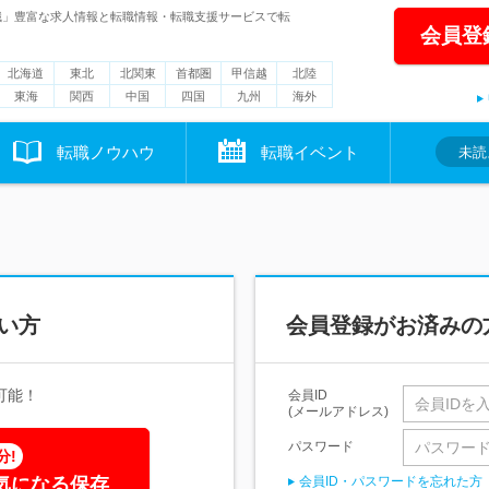
職」豊富な求人情報と転職情報・転職支援サービスで転
会員登
北海道
東北
北関東
首都圏
甲信越
北陸
東海
関西
中国
四国
九州
海外
転職ノウハウ
転職イベント
未読
い方
会員登録がお済みの
可能！
会員ID
(メールアドレス)
パスワード
分!
気になる保存
会員ID・パスワードを忘れた方