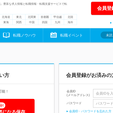
職」豊富な求人情報と転職情報・転職支援サービスで転
会員登
北海道
東北
北関東
首都圏
甲信越
北陸
東海
関西
中国
四国
九州
海外
転職ノウハウ
転職イベント
未読
い方
会員登録がお済みの
可能！
会員ID
(メールアドレス)
パスワード
分!
気になる保存
会員ID・パスワードを忘れた方