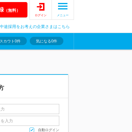
録
（無料）
ログイン
メニュー
中途採用をお考えの企業さまはこちら
スカウト
0件
気になる
0件
方
自動ログイン