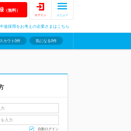
録
（無料）
ログイン
メニュー
中途採用をお考えの企業さまはこちら
スカウト
0件
気になる
0件
方
自動ログイン