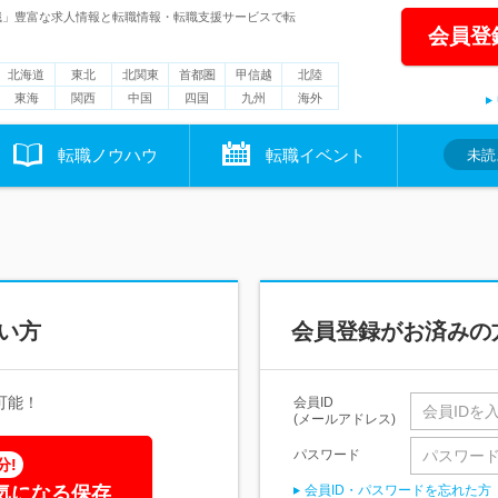
職」豊富な求人情報と転職情報・転職支援サービスで転
会員登
北海道
東北
北関東
首都圏
甲信越
北陸
東海
関西
中国
四国
九州
海外
転職ノウハウ
転職イベント
未読
い方
会員登録がお済みの
可能！
会員ID
(メールアドレス)
パスワード
分!
気になる保存
会員ID・パスワードを忘れた方