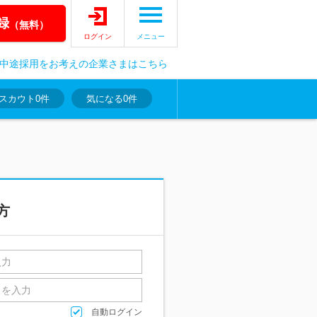
録
（無料）
ログイン
メニュー
中途採用をお考えの企業さまはこちら
スカウト
0件
気になる
0件
方
自動ログイン