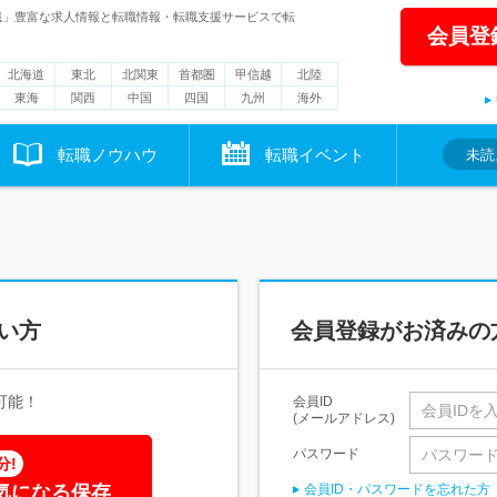
職」豊富な求人情報と転職情報・転職支援サービスで転
会員登
北海道
東北
北関東
首都圏
甲信越
北陸
東海
関西
中国
四国
九州
海外
転職ノウハウ
転職イベント
未読
い方
会員登録がお済みの
可能！
会員ID
(メールアドレス)
パスワード
分!
気になる保存
会員ID・パスワードを忘れた方