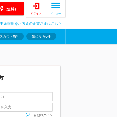
録
（無料）
ログイン
メニュー
中途採用をお考えの企業さまはこちら
スカウト
0件
気になる
0件
方
自動ログイン