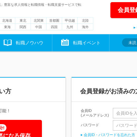
職」豊富な求人情報と転職情報・転職支援サービスで転
会員登
北海道
東北
北関東
首都圏
甲信越
北陸
東海
関西
中国
四国
九州
海外
転職ノウハウ
転職イベント
未読
い方
会員登録がお済みの
可能！
会員ID
(メールアドレス)
パスワード
分!
気になる保存
会員ID・パスワードを忘れた方