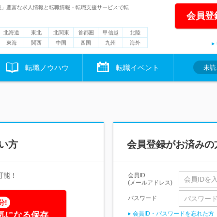
職」豊富な求人情報と転職情報・転職支援サービスで転
会員登
北海道
東北
北関東
首都圏
甲信越
北陸
東海
関西
中国
四国
九州
海外
転職ノウハウ
転職イベント
未読
い方
会員登録がお済みの
可能！
会員ID
(メールアドレス)
パスワード
分!
気になる保存
会員ID・パスワードを忘れた方