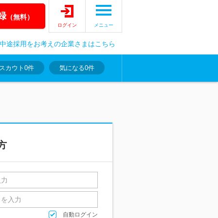
録
（無料）
ログイン
メニュー
中途採用をお考えの企業さまはこちら
スカウト
0件
気になる
0件
方
自動ログイン