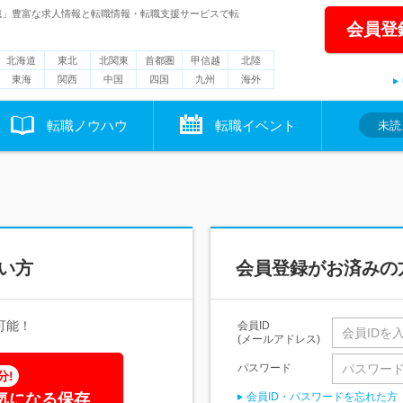
職」豊富な求人情報と転職情報・転職支援サービスで転
会員登
北海道
東北
北関東
首都圏
甲信越
北陸
東海
関西
中国
四国
九州
海外
転職ノウハウ
転職イベント
未読
い方
会員登録がお済みの
可能！
会員ID
(メールアドレス)
パスワード
分!
気になる保存
会員ID・パスワードを忘れた方