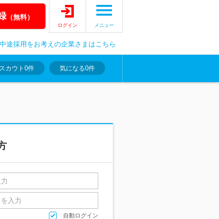
録
（無料）
ログイン
メニュー
中途採用をお考えの企業さまはこちら
スカウト
0件
気になる
0件
方
自動ログイン