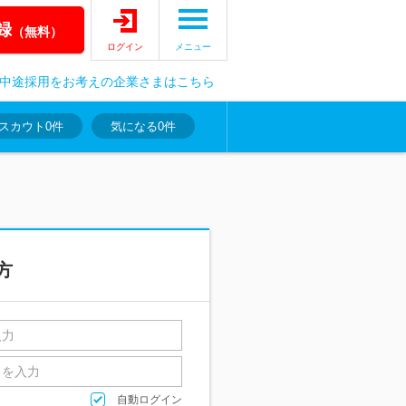
録
（無料）
ログイン
メニュー
中途採用をお考えの企業さまはこちら
スカウト
0件
気になる
0件
方
自動ログイン