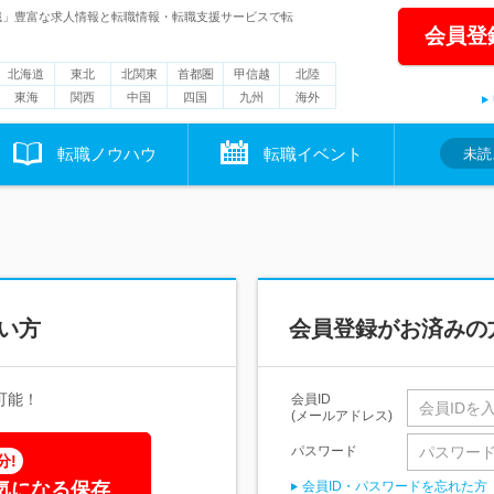
職」豊富な求人情報と転職情報・転職支援サービスで転
会員登
北海道
東北
北関東
首都圏
甲信越
北陸
東海
関西
中国
四国
九州
海外
転職ノウハウ
転職イベント
未読
い方
会員登録がお済みの
可能！
会員ID
(メールアドレス)
パスワード
分!
気になる保存
会員ID・パスワードを忘れた方