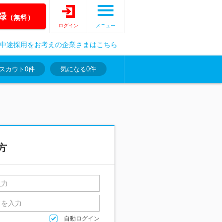
録
（無料）
ログイン
メニュー
中途採用をお考えの企業さまはこちら
スカウト
0件
気になる
0件
方
自動ログイン