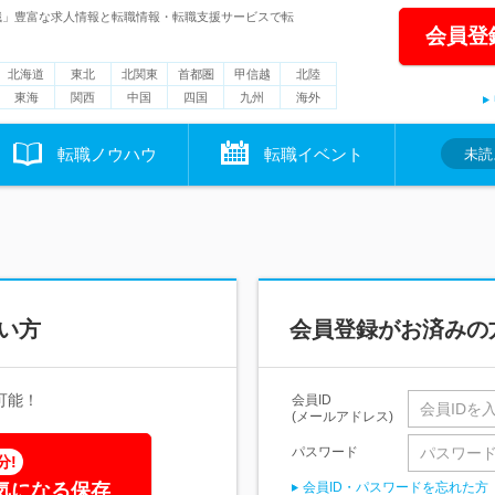
職」豊富な求人情報と転職情報・転職支援サービスで転
会員登
北海道
東北
北関東
首都圏
甲信越
北陸
東海
関西
中国
四国
九州
海外
転職ノウハウ
転職イベント
未読
い方
会員登録がお済みの
可能！
会員ID
(メールアドレス)
パスワード
分!
気になる保存
会員ID・パスワードを忘れた方