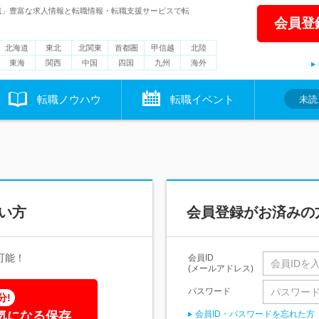
職」豊富な求人情報と転職情報・転職支援サービスで転
会員登
北海道
東北
北関東
首都圏
甲信越
北陸
東海
関西
中国
四国
九州
海外
転職ノウハウ
転職イベント
未読
い方
会員登録がお済みの
可能！
会員ID
(メールアドレス)
パスワード
分!
気になる保存
会員ID・パスワードを忘れた方