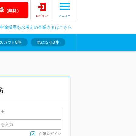
録
（無料）
ログイン
メニュー
中途採用をお考えの企業さまはこちら
スカウト
0件
気になる
0件
方
自動ログイン