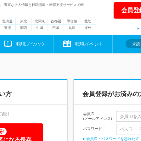
職」豊富な求人情報と転職情報・転職支援サービスで転
会員登
北海道
東北
北関東
首都圏
甲信越
北陸
東海
関西
中国
四国
九州
海外
転職ノウハウ
転職イベント
未読
い方
会員登録がお済みの
可能！
会員ID
(メールアドレス)
パスワード
分!
気になる保存
会員ID・パスワードを忘れた方