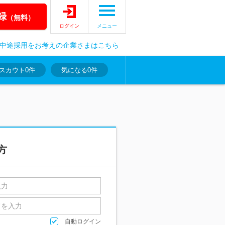
録
（無料）
ログイン
メニュー
中途採用をお考えの企業さまはこちら
スカウト
0件
気になる
0件
方
自動ログイン