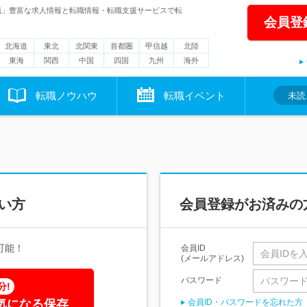
職」豊富な求人情報と転職情報・転職支援サービスで転
会員登
北海道
東北
北関東
首都圏
甲信越
北陸
東海
関西
中国
四国
九州
海外
転職ノウハウ
転職イベント
未読
い方
会員登録がお済みの
可能！
会員ID
(メールアドレス)
パスワード
分!
気になる保存
会員ID・パスワードを忘れた方