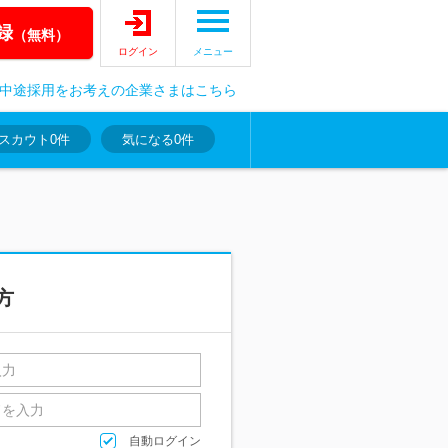
録
（無料）
ログイン
メニュー
中途採用をお考えの企業さまはこちら
スカウト
0件
気になる
0件
方
自動ログイン