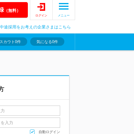
録
（無料）
ログイン
メニュー
中途採用をお考えの企業さまはこちら
スカウト
0件
気になる
0件
方
自動ログイン