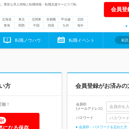
職」豊富な求人情報と転職情報・転職支援サービスで転
会員登
北海道
東北
北関東
首都圏
甲信越
北陸
東海
関西
中国
四国
九州
海外
転職ノウハウ
転職イベント
未読
い方
会員登録がお済みの
可能！
会員ID
(メールアドレス)
パスワード
分!
気になる保存
会員ID・パスワードを忘れた方