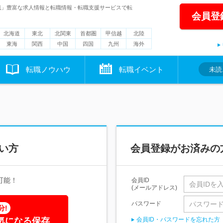
職」豊富な求人情報と転職情報・転職支援サービスで転
会員登
北海道
東北
北関東
首都圏
甲信越
北陸
東海
関西
中国
四国
九州
海外
転職ノウハウ
転職イベント
未読
い方
会員登録がお済みの
可能！
会員ID
(メールアドレス)
パスワード
分!
気になる保存
会員ID・パスワードを忘れた方