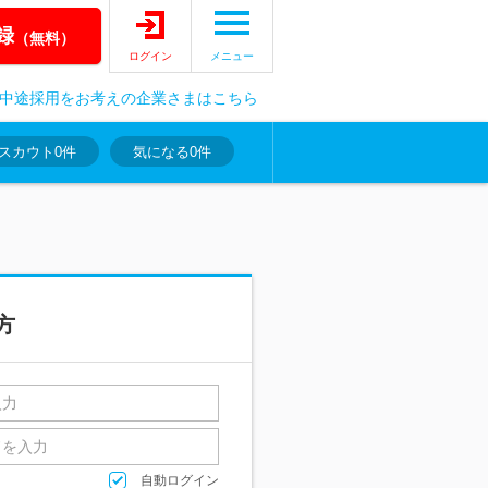
録
（無料）
ログイン
メニュー
中途採用をお考えの企業さまはこちら
スカウト
0件
気になる
0件
方
自動ログイン