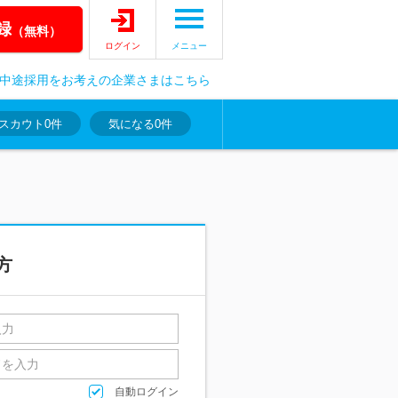
録
（無料）
ログイン
メニュー
中途採用をお考えの企業さまはこちら
スカウト
0件
気になる
0件
方
自動ログイン