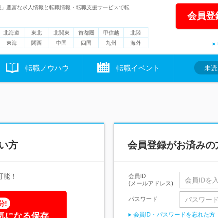
職」豊富な求人情報と転職情報・転職支援サービスで転
会員登
北海道
東北
北関東
首都圏
甲信越
北陸
東海
関西
中国
四国
九州
海外
転職ノウハウ
転職イベント
未読
い方
会員登録がお済みの
可能！
会員ID
(メールアドレス)
パスワード
分!
気になる保存
会員ID・パスワードを忘れた方