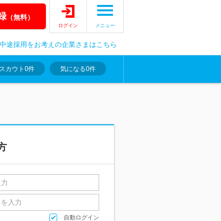
録
（無料）
ログイン
メニュー
中途採用をお考えの企業さまはこちら
スカウト
0件
気になる
0件
方
自動ログイン