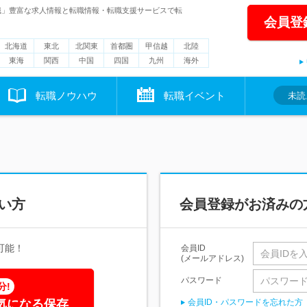
職」豊富な求人情報と転職情報・転職支援サービスで転
会員登
北海道
東北
北関東
首都圏
甲信越
北陸
東海
関西
中国
四国
九州
海外
転職ノウハウ
転職イベント
未読
い方
会員登録がお済みの
可能！
会員ID
(メールアドレス)
パスワード
分!
気になる保存
会員ID・パスワードを忘れた方