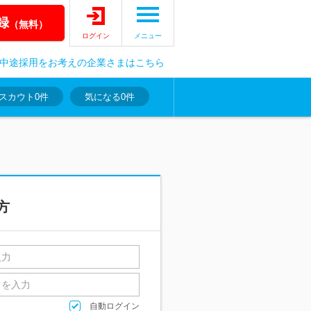
録
（無料）
ログイン
メニュー
中途採用をお考えの企業さまはこちら
スカウト
0件
気になる
0件
方
自動ログイン