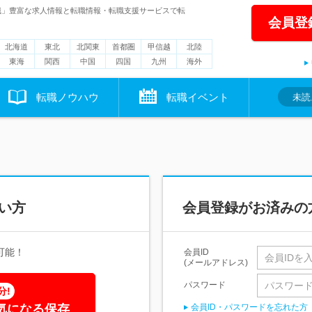
職」豊富な求人情報と転職情報・転職支援サービスで転
会員登
北海道
東北
北関東
首都圏
甲信越
北陸
東海
関西
中国
四国
九州
海外
転職ノウハウ
転職イベント
未読
い方
会員登録がお済みの
可能！
会員ID
(メールアドレス)
パスワード
分!
気になる保存
会員ID・パスワードを忘れた方