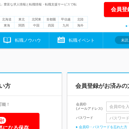
職」豊富な求人情報と転職情報・転職支援サービスで転
会員登
北海道
東北
北関東
首都圏
甲信越
北陸
東海
関西
中国
四国
九州
海外
転職ノウハウ
転職イベント
未読
い方
会員登録がお済みの
可能！
会員ID
(メールアドレス)
パスワード
分!
気になる保存
会員ID・パスワードを忘れた方