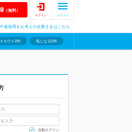
録
（無料）
ログイン
メニュー
中途採用をお考えの企業さまはこちら
スカウト
0件
気になる
0件
方
自動ログイン