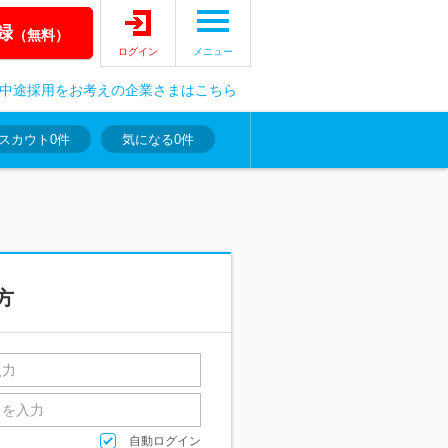
録
（無料）
ログイン
メニュー
中途採用をお考えの企業さまはこちら
スカウト
0件
気になる
0件
方
自動ログイン