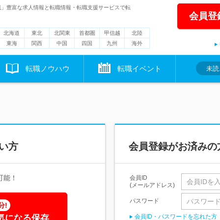
職」豊富な求人情報と転職情報・転職支援サービスで転
会員登
北海道
東北
北関東
首都圏
甲信越
北陸
東海
関西
中国
四国
九州
海外
転職ノウハウ
転職イベント
未読
い方
会員登録がお済みの
可能！
会員ID
(メールアドレス)
パスワード
分!
気になる保存
会員ID・パスワードを忘れた方