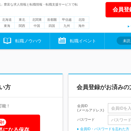
職」豊富な求人情報と転職情報・転職支援サービスで転
会員登
北海道
東北
北関東
首都圏
甲信越
北陸
東海
関西
中国
四国
九州
海外
転職ノウハウ
転職イベント
未読
い方
会員登録がお済みの
可能！
会員ID
(メールアドレス)
パスワード
分!
気になる保存
会員ID・パスワードを忘れた方