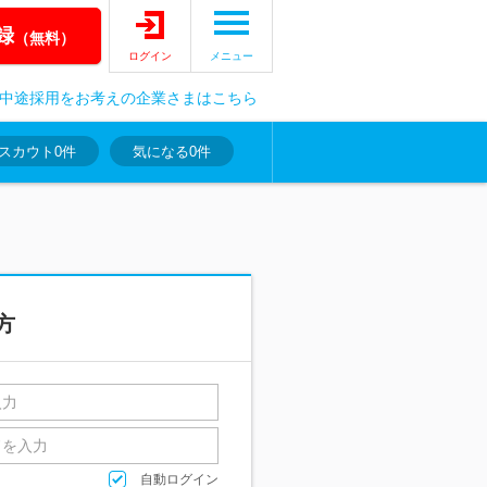
録
（無料）
ログイン
メニュー
中途採用をお考えの企業さまはこちら
スカウト
0件
気になる
0件
方
自動ログイン