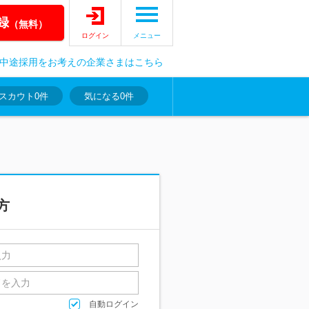
録
（無料）
ログイン
メニュー
中途採用をお考えの企業さまはこちら
スカウト
0件
気になる
0件
方
自動ログイン