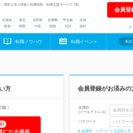
職」豊富な求人情報と転職情報・転職支援サービスで転
会員登
北海道
東北
北関東
首都圏
甲信越
北陸
東海
関西
中国
四国
九州
海外
転職ノウハウ
転職イベント
未読
い方
会員登録がお済みの
可能！
会員ID
(メールアドレス)
パスワード
分!
気になる保存
会員ID・パスワードを忘れた方