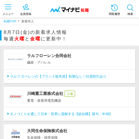
メニュー
会員登録
閲覧履歴
検索
転職TOP
新着求人
8月7日(金)の新着求人情報
毎週
火曜
と
金曜
に更新中！
ラルフローレン合同会社
繊維・アパレル
ラルフ ローレンの【ブランド販売員】転勤なし◇社員割引あり
川崎重工業株式会社
上場
重電・産業用電気機器
モノづくりを通して日本・世界に貢献する【総合職】賞与：年4回
大同生命保険株式会社
生命保険・損害保険