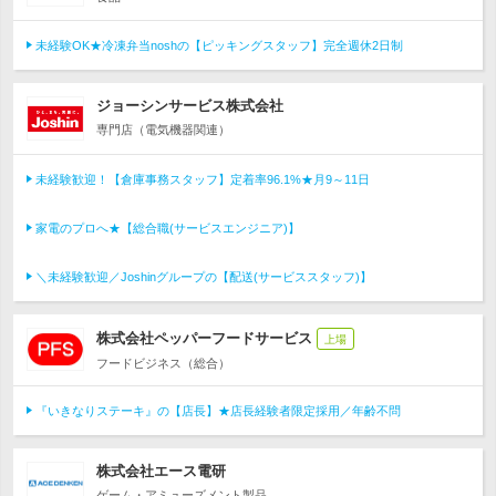
未経験OK★冷凍弁当noshの【ピッキングスタッフ】完全週休2日制
ジョーシンサービス株式会社
専門店（電気機器関連）
未経験歓迎！【倉庫事務スタッフ】定着率96.1%★月9～11日
家電のプロへ★【総合職(サービスエンジニア)】
＼未経験歓迎／Joshinグループの【配送(サービススタッフ)】
株式会社ペッパーフードサービス
上場
フードビジネス（総合）
『いきなりステーキ』の【店長】★店長経験者限定採用／年齢不問
株式会社エース電研
ゲーム・アミューズメント製品