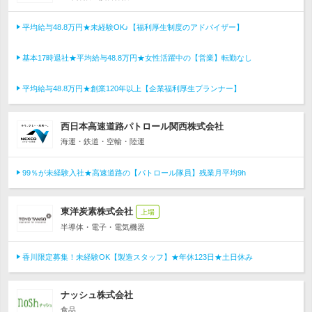
平均給与48.8万円★未経験OK♪【福利厚生制度のアドバイザー】
基本17時退社★平均給与48.8万円★女性活躍中の【営業】転勤なし
平均給与48.8万円★創業120年以上【企業福利厚生プランナー】
西日本高速道路パトロール関西株式会社
海運・鉄道・空輸・陸運
99％が未経験入社★高速道路の【パトロール隊員】残業月平均9h
東洋炭素株式会社
上場
半導体・電子・電気機器
香川限定募集！未経験OK【製造スタッフ】★年休123日★土日休み
ナッシュ株式会社
食品