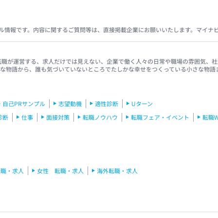
ル情報です。内容に関するご質問等は、直接掲載企業にお願いいたします。マイナ
イナビ転職が運営する、求人だけでは見えない、企業で働く人々の日常や職場の雰囲気
きな物語から、誰も気づいていないところでたしかな幸せをつくっている小さな物語
自己PRサンプル
志望動機
適性診断
Uターン
診断
仕事
面接対策
転職ノウハウ
転職フェア・イベント
転職
転職・求人
女性 転職・求人
海外転職・求人