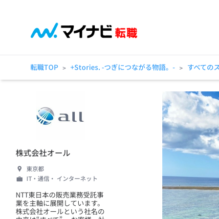
転職TOP
+Stories. -つぎにつながる物語。-
すべての
>
>
株式会社オール
東京都
IT・通信・ インターネット
NTT東日本の販売業務受託事
業を主軸に展開しています。
株式会社オールという社名の