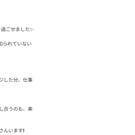
知られていない
ジした分、仕事
し合うのも、楽
んいます❗️