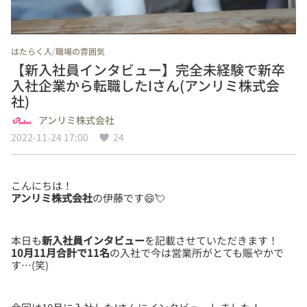
/
はたらく人
職場の雰囲気
【新入社員インタビュー】完全未経験で新卒
入社企業から転職したIさん(アンリミ株式会
社)
アンリミ株式会社
2022-11-24 17:00
24
アンリミ株式会社
の伊藤です😄💘
本日も
新入社員インタビュー
10月11月合計で11名
の入社で今は営業所がとても賑やかで
す…(笑)