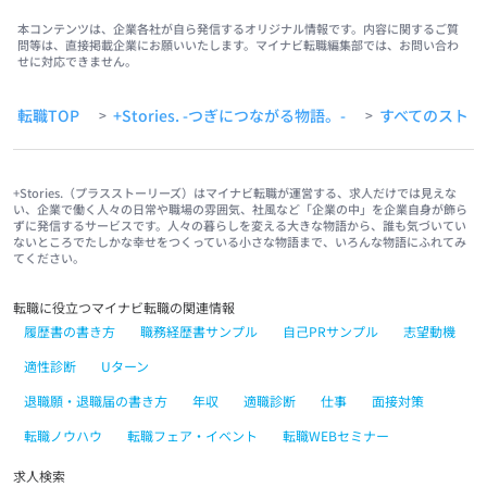
本コンテンツは、企業各社が自ら発信するオリジナル情報です。内容に関するご質
問等は、直接掲載企業にお願いいたします。マイナビ転職編集部では、お問い合わ
せに対応できません。
転職TOP
+Stories. -つぎにつながる物語。-
すべてのストー
>
>
+Stories.（プラスストーリーズ）はマイナビ転職が運営する、求人だけでは見えな
い、企業で働く人々の日常や職場の雰囲気、社風など「企業の中」を企業自身が飾ら
ずに発信するサービスです。人々の暮らしを変える大きな物語から、誰も気づいてい
ないところでたしかな幸せをつくっている小さな物語まで、いろんな物語にふれてみ
てください。
転職に役立つマイナビ転職の関連情報
履歴書の書き方
職務経歴書サンプル
自己PRサンプル
志望動機
適性診断
Uターン
退職願・退職届の書き方
年収
適職診断
仕事
面接対策
転職ノウハウ
転職フェア・イベント
転職WEBセミナー
求人検索