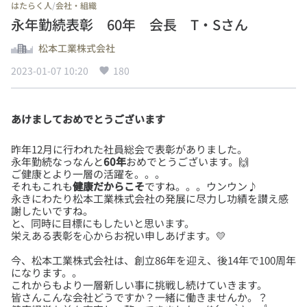
/
はたらく人
会社・組織
永年勤続表彰 60年 会長 T・Sさん
松本工業株式会社
2023-01-07 10:20
180
あけましておめでとうございます
昨年12月に行われた社員総会で表彰がありました。
永年勤続なっなんと
60年
おめでとうございます。🙌
ご健康とより一層の活躍を。。。
それもこれも
健康だからこそ
ですね。。。ウンウン♪
永きにわたり松本工業株式会社の発展に尽力し功績を讃え感
謝したいですね。
と、同時に目標にもしたいと思います。
今、松本工業株式会社は、創立86年を迎え、後14年で100周年
になります。。
これからもより一層新しい事に挑戦し続けていきます。
皆さんこんな会社どうですか？一緒に働きませんか。？