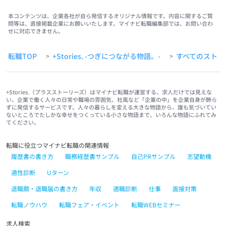
本コンテンツは、企業各社が自ら発信するオリジナル情報です。内容に関するご質
問等は、直接掲載企業にお願いいたします。マイナビ転職編集部では、お問い合わ
せに対応できません。
転職TOP
+Stories. -つぎにつながる物語。-
すべてのストー
>
>
+Stories.（プラスストーリーズ）はマイナビ転職が運営する、求人だけでは見えな
い、企業で働く人々の日常や職場の雰囲気、社風など「企業の中」を企業自身が飾ら
ずに発信するサービスです。人々の暮らしを変える大きな物語から、誰も気づいてい
ないところでたしかな幸せをつくっている小さな物語まで、いろんな物語にふれてみ
てください。
転職に役立つマイナビ転職の関連情報
履歴書の書き方
職務経歴書サンプル
自己PRサンプル
志望動機
適性診断
Uターン
退職願・退職届の書き方
年収
適職診断
仕事
面接対策
転職ノウハウ
転職フェア・イベント
転職WEBセミナー
求人検索