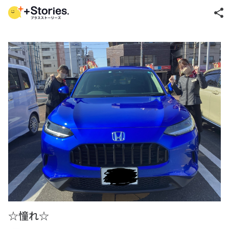
share
☆憧れ☆