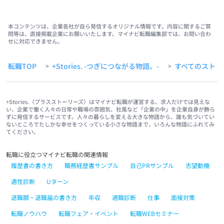
本コンテンツは、企業各社が自ら発信するオリジナル情報です。内容に関するご質
問等は、直接掲載企業にお願いいたします。マイナビ転職編集部では、お問い合わ
せに対応できません。
転職TOP
+Stories. -つぎにつながる物語。-
すべてのストー
>
>
+Stories.（プラスストーリーズ）はマイナビ転職が運営する、求人だけでは見えな
い、企業で働く人々の日常や職場の雰囲気、社風など「企業の中」を企業自身が飾ら
ずに発信するサービスです。人々の暮らしを変える大きな物語から、誰も気づいてい
ないところでたしかな幸せをつくっている小さな物語まで、いろんな物語にふれてみ
てください。
転職に役立つマイナビ転職の関連情報
履歴書の書き方
職務経歴書サンプル
自己PRサンプル
志望動機
適性診断
Uターン
退職願・退職届の書き方
年収
適職診断
仕事
面接対策
転職ノウハウ
転職フェア・イベント
転職WEBセミナー