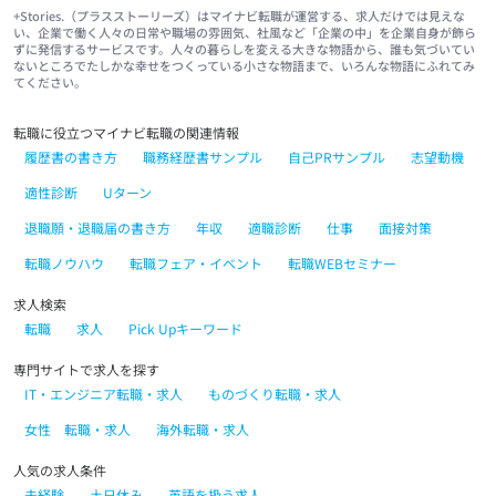
+Stories.（プラスストーリーズ）はマイナビ転職が運営する、求人だけでは見えな
い、企業で働く人々の日常や職場の雰囲気、社風など「企業の中」を企業自身が飾ら
ずに発信するサービスです。人々の暮らしを変える大きな物語から、誰も気づいてい
ないところでたしかな幸せをつくっている小さな物語まで、いろんな物語にふれてみ
てください。
転職に役立つマイナビ転職の関連情報
履歴書の書き方
職務経歴書サンプル
自己PRサンプル
志望動機
適性診断
Uターン
退職願・退職届の書き方
年収
適職診断
仕事
面接対策
転職ノウハウ
転職フェア・イベント
転職WEBセミナー
求人検索
転職
求人
Pick Upキーワード
専門サイトで求人を探す
IT・エンジニア転職・求人
ものづくり転職・求人
女性 転職・求人
海外転職・求人
人気の求人条件
未経験
土日休み
英語を扱う求人