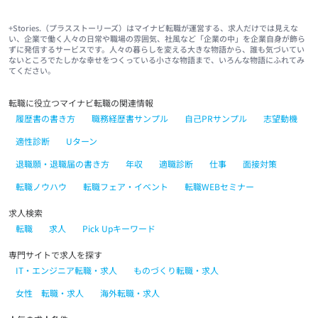
+Stories.（プラスストーリーズ）はマイナビ転職が運営する、求人だけでは見えな
い、企業で働く人々の日常や職場の雰囲気、社風など「企業の中」を企業自身が飾ら
ずに発信するサービスです。人々の暮らしを変える大きな物語から、誰も気づいてい
ないところでたしかな幸せをつくっている小さな物語まで、いろんな物語にふれてみ
てください。
転職に役立つマイナビ転職の関連情報
履歴書の書き方
職務経歴書サンプル
自己PRサンプル
志望動機
適性診断
Uターン
退職願・退職届の書き方
年収
適職診断
仕事
面接対策
転職ノウハウ
転職フェア・イベント
転職WEBセミナー
求人検索
転職
求人
Pick Upキーワード
専門サイトで求人を探す
IT・エンジニア転職・求人
ものづくり転職・求人
女性 転職・求人
海外転職・求人