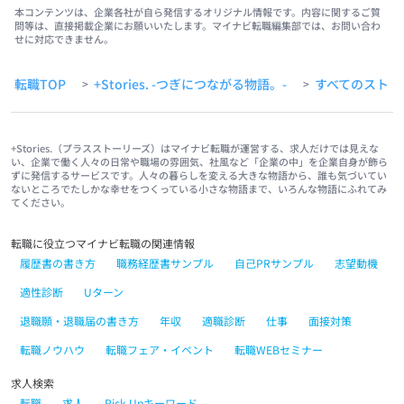
本コンテンツは、企業各社が自ら発信するオリジナル情報です。内容に関するご質
問等は、直接掲載企業にお願いいたします。マイナビ転職編集部では、お問い合わ
せに対応できません。
転職TOP
+Stories. -つぎにつながる物語。-
すべてのストー
>
>
+Stories.（プラスストーリーズ）はマイナビ転職が運営する、求人だけでは見えな
い、企業で働く人々の日常や職場の雰囲気、社風など「企業の中」を企業自身が飾ら
ずに発信するサービスです。人々の暮らしを変える大きな物語から、誰も気づいてい
ないところでたしかな幸せをつくっている小さな物語まで、いろんな物語にふれてみ
てください。
転職に役立つマイナビ転職の関連情報
履歴書の書き方
職務経歴書サンプル
自己PRサンプル
志望動機
適性診断
Uターン
退職願・退職届の書き方
年収
適職診断
仕事
面接対策
転職ノウハウ
転職フェア・イベント
転職WEBセミナー
求人検索
転職
求人
Pick Upキーワード