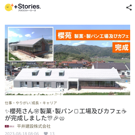
share
/
仕事・やりがい
成長・キャリア
✨櫻苑さん🌸製菓･製パン🍞工場及びカフェ☕
が完成しました🎊🎉🥨
平井建設株式会社
2023-08-18 08:06
13