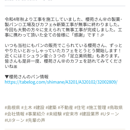
令和4年秋より工事を施工していました、櫻苑さん🌸の製菓･
製パン🍞工場及びカフェ☕新築工事が無事に終わりました。
今回も大勢の方々に支えられて無事工事が完成しました。工
いつも当社にもパンの販売でこられている櫻苑さん、ずっと
やりたいとおっしゃっていたカフェをとうとう開始します！
近くにはミシュラン星☆３つの「足立美術館」もあります。
皆さんも是非一度、櫻苑さん🌸のカフェを訪れてみてくださ
https://tabelog.com/shimane/A3201/A320102/32002809/
#島根県
#土木
#建設
#建築
#不動産
#住宅
#施工管理
#鳥取県
#会社情報
#事業紹介
#未経験
#安来市
#建設業界
#Uタ－ン
#UIタ－ン
#先輩の声