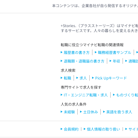
本コンテンツは、企業各社が自ら発信するオリジナ
+Stories.（プラスストーリーズ）はマ
するサービスです。人々の暮らしを変える大
転職に役立つマイナビ転職の関連情報
履歴書の書き方
職務経歴書サンプル
退職願・退職届の書き方
年収
適職
求人検索
転職
求人
Pick Upキーワード
専門サイトで求人を探す
IT・エンジニア転職・求人
ものづくり
人気の求人条件
未経験
土日休み
英語を扱う求人
会員規約
個人情報の取り扱い
サイ