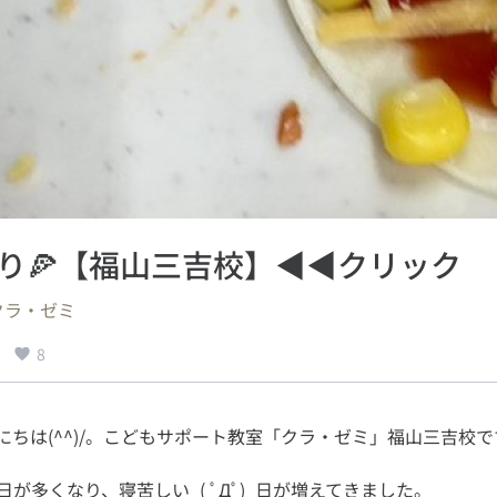
作り🍕【福山三吉校】◀◀クリック
クラ・ゼミ
8