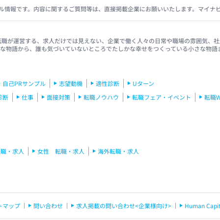
ル情報です。内容に関するご質問等は、直接掲載企業にお願いいたします。マイナ
イナビ転職が運営する、求人だけでは見えない、企業で働く人々の日常や職場の雰囲気
きな物語から、誰も気づいていないところでたしかな幸せをつくっている小さな物語
自己PRサンプル
志望動機
適性診断
Uターン
診断
仕事
面接対策
転職ノウハウ
転職フェア・イベント
転職
転職・求人
女性 転職・求人
海外転職・求人
トマップ
問い合わせ
求人掲載の問い合わせ<企業様向け>
Human C