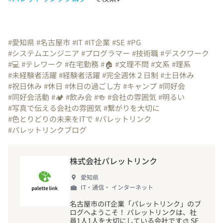
#愛知県
#名古屋市
#IT
#IT企業
#SE
#PG
#システムエンジニア
#プログラマー
#技術職
#デスクワーク
#💻
#テレワーク
#在宅勤務
#🏠
#文理不問
#文系
#理系
#未経験者活躍
#経験者活躍
#完全週休２日制
#土日休み
#祝日休み
#休日
#休日の過ごし方
#キャンプ
#同好会
#同好会活動
#🏕️
#飲み会
#🍻
#会社の雰囲気
#明るい
#写真で伝える会社の雰囲気
#繋がりを大切に
#色とりどりの未来をITで
#パレットリンク
#パレットリンクブログ
株式会社パレットリンク
愛知県
IT・通信・ インターネット
名古屋市のIT企業「パレットリンク」のブ
ログへようこそ
！
パレットリンクは、社
員1人1人を大切にしている会社です🎨 SE