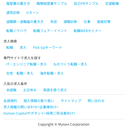
履歴書の書き方
職務経歴書サンプル
自己PRサンプル
志望動機
適性診断
Uターン
退職願・退職届の書き方
年収
適職診断
仕事
面接対策
転職ノウハウ
転職フェア・イベント
転職WEBセミナー
求人検索
転職
求人
Pick Upキーワード
専門サイトで求人を探す
IT・エンジニア転職・求人
ものづくり転職・求人
女性 転職・求人
海外転職・求人
人気の求人条件
未経験
土日休み
英語を扱う求人
会員規約
個人情報の取り扱い
サイトマップ
問い合わせ
求人掲載の問い合わせ<企業様向け>
Human Capitalサポネット<採用ご担当者向け>
Copyright © Mynavi Corporation