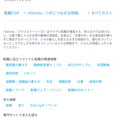
転職TOP
+Stories. -つぎにつながる物語。-
すべてのストー
>
>
+Stories.（プラスストーリーズ）はマイナビ転職が運営する、求人だけでは見えな
い、企業で働く人々の日常や職場の雰囲気、社風など「企業の中」を企業自身が飾ら
ずに発信するサービスです。人々の暮らしを変える大きな物語から、誰も気づいてい
ないところでたしかな幸せをつくっている小さな物語まで、いろんな物語にふれてみ
てください。
転職に役立つマイナビ転職の関連情報
履歴書の書き方
職務経歴書サンプル
自己PRサンプル
志望動機
適性診断
Uターン
退職願・退職届の書き方
年収
適職診断
仕事
面接対策
転職ノウハウ
転職フェア・イベント
転職WEBセミナー
求人検索
転職
求人
Pick Upキーワード
専門サイトで求人を探す