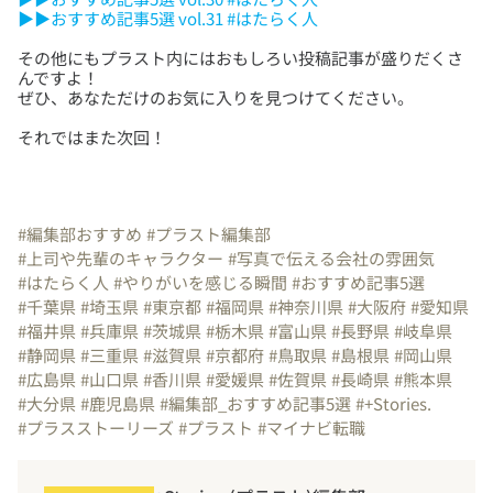
▶▶おすすめ記事5選 vol.31 #はたらく人
その他にもプラスト内にはおもしろい投稿記事が盛りだくさ
んですよ！
それではまた次回！
#編集部おすすめ
#プラスト編集部
#上司や先輩のキャラクター
#写真で伝える会社の雰囲気
#はたらく人
#やりがいを感じる瞬間
#おすすめ記事5選
#千葉県
#埼玉県
#東京都
#福岡県
#神奈川県
#大阪府
#愛知県
#福井県
#兵庫県
#茨城県
#栃木県
#富山県
#長野県
#岐阜県
#静岡県
#三重県
#滋賀県
#京都府
#鳥取県
#島根県
#岡山県
#広島県
#山口県
#香川県
#愛媛県
#佐賀県
#長崎県
#熊本県
#大分県
#鹿児島県
#編集部_おすすめ記事5選
#+Stories.
#プラスストーリーズ
#プラスト
#マイナビ転職