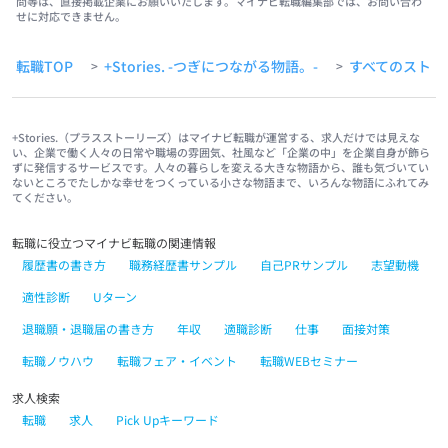
問等は、直接掲載企業にお願いいたします。マイナビ転職編集部では、お問い合わ
せに対応できません。
転職TOP
+Stories. -つぎにつながる物語。-
すべてのストー
>
>
+Stories.（プラスストーリーズ）はマイナビ転職が運営する、求人だけでは見えな
い、企業で働く人々の日常や職場の雰囲気、社風など「企業の中」を企業自身が飾ら
ずに発信するサービスです。人々の暮らしを変える大きな物語から、誰も気づいてい
ないところでたしかな幸せをつくっている小さな物語まで、いろんな物語にふれてみ
てください。
転職に役立つマイナビ転職の関連情報
履歴書の書き方
職務経歴書サンプル
自己PRサンプル
志望動機
適性診断
Uターン
退職願・退職届の書き方
年収
適職診断
仕事
面接対策
転職ノウハウ
転職フェア・イベント
転職WEBセミナー
求人検索
転職
求人
Pick Upキーワード