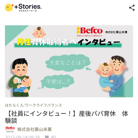
share
/
はたらく人
ワークライフバランス
【社員にインタビュー！】産後パパ育休 体
験談
株式会社栗山米菓
2023-09-14 09:29
40