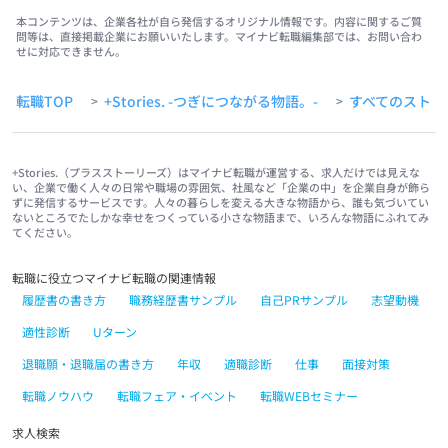
本コンテンツは、企業各社が自ら発信するオリジナル情報です。内容に関するご質
問等は、直接掲載企業にお願いいたします。マイナビ転職編集部では、お問い合わ
せに対応できません。
転職TOP
+Stories. -つぎにつながる物語。-
すべてのストー
>
>
+Stories.（プラスストーリーズ）はマイナビ転職が運営する、求人だけでは見えな
い、企業で働く人々の日常や職場の雰囲気、社風など「企業の中」を企業自身が飾ら
ずに発信するサービスです。人々の暮らしを変える大きな物語から、誰も気づいてい
ないところでたしかな幸せをつくっている小さな物語まで、いろんな物語にふれてみ
てください。
転職に役立つマイナビ転職の関連情報
履歴書の書き方
職務経歴書サンプル
自己PRサンプル
志望動機
適性診断
Uターン
退職願・退職届の書き方
年収
適職診断
仕事
面接対策
転職ノウハウ
転職フェア・イベント
転職WEBセミナー
求人検索