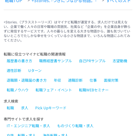
転職TOP
+Stories. -つぎにつながる物語。-
すべてのストー
>
>
+Stories.（プラスストーリーズ）はマイナビ転職が運営する、求人だけでは見えな
い、企業で働く人々の日常や職場の雰囲気、社風など「企業の中」を企業自身が飾ら
ずに発信するサービスです。人々の暮らしを変える大きな物語から、誰も気づいてい
ないところでたしかな幸せをつくっている小さな物語まで、いろんな物語にふれてみ
てください。
転職に役立つマイナビ転職の関連情報
履歴書の書き方
職務経歴書サンプル
自己PRサンプル
志望動機
適性診断
Uターン
退職願・退職届の書き方
年収
適職診断
仕事
面接対策
転職ノウハウ
転職フェア・イベント
転職WEBセミナー
求人検索
転職
求人
Pick Upキーワード
専門サイトで求人を探す
IT・エンジニア転職・求人
ものづくり転職・求人
女性 転職・求人
海外転職・求人