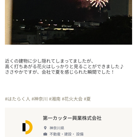
近くの建物に少し隠れてしまってましたが、
高く打ちあがる花火はしっかりと見ることができました♪
ささやかですが、会社で夏を感じられた瞬間でした！
#はたらく人
#神奈川
#湘南
#花火大会
#夏
第一カッター興業株式会社
神奈川県
不動産・建設・ 設備