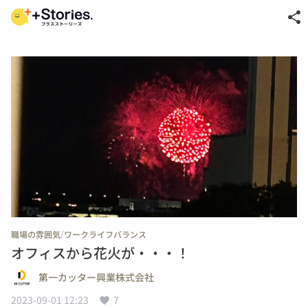
share
/
職場の雰囲気
ワークライフバランス
オフィスから花火が・・・！
第一カッター興業株式会社
2023-09-01 12:23
7