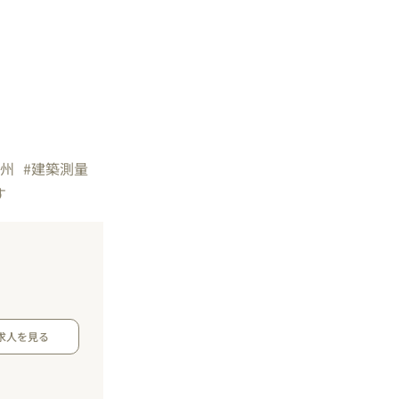
九州
#建築測量
す
求人を見る