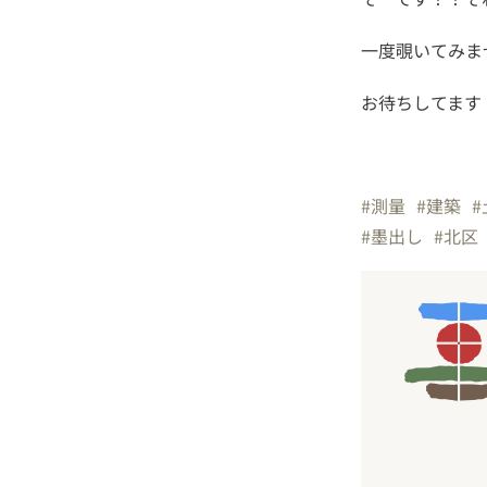
お待ちしてます
#測量
#建築
#
#墨出し
#北区