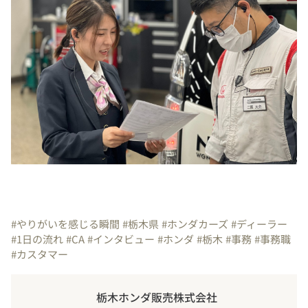
#やりがいを感じる瞬間
#栃木県
#ホンダカーズ
#ディーラー
#1日の流れ
#CA
#インタビュー
#ホンダ
#栃木
#事務
#事務職
#カスタマー
栃木ホンダ販売株式会社