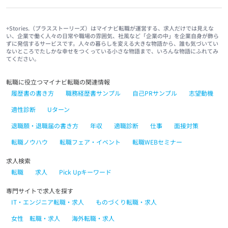
+Stories.（プラスストーリーズ）はマイナビ転職が運営する、求人だけでは見えな
い、企業で働く人々の日常や職場の雰囲気、社風など「企業の中」を企業自身が飾ら
ずに発信するサービスです。人々の暮らしを変える大きな物語から、誰も気づいてい
ないところでたしかな幸せをつくっている小さな物語まで、いろんな物語にふれてみ
てください。
転職に役立つマイナビ転職の関連情報
履歴書の書き方
職務経歴書サンプル
自己PRサンプル
志望動機
適性診断
Uターン
退職願・退職届の書き方
年収
適職診断
仕事
面接対策
転職ノウハウ
転職フェア・イベント
転職WEBセミナー
求人検索
転職
求人
Pick Upキーワード
専門サイトで求人を探す
IT・エンジニア転職・求人
ものづくり転職・求人
女性 転職・求人
海外転職・求人