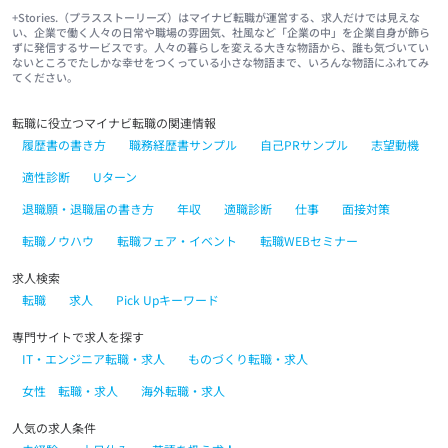
+Stories.（プラスストーリーズ）はマイナビ転職が運営する、求人だけでは見えな
い、企業で働く人々の日常や職場の雰囲気、社風など「企業の中」を企業自身が飾ら
ずに発信するサービスです。人々の暮らしを変える大きな物語から、誰も気づいてい
ないところでたしかな幸せをつくっている小さな物語まで、いろんな物語にふれてみ
てください。
転職に役立つマイナビ転職の関連情報
履歴書の書き方
職務経歴書サンプル
自己PRサンプル
志望動機
適性診断
Uターン
退職願・退職届の書き方
年収
適職診断
仕事
面接対策
転職ノウハウ
転職フェア・イベント
転職WEBセミナー
求人検索
転職
求人
Pick Upキーワード
専門サイトで求人を探す
IT・エンジニア転職・求人
ものづくり転職・求人
女性 転職・求人
海外転職・求人
人気の求人条件