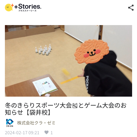
share
冬のきらりスポーツ大会🎽とゲーム大会のお
知らせ【袋井校】
株式会社クラ・ゼミ
2024-02-17 09:21
1