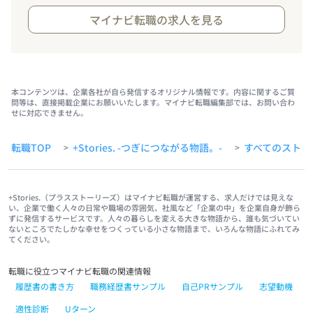
マイナビ転職の求人を見る
本コンテンツは、企業各社が自ら発信するオリジナル情報です。内容に関するご質
問等は、直接掲載企業にお願いいたします。マイナビ転職編集部では、お問い合わ
せに対応できません。
転職TOP
+Stories. -つぎにつながる物語。-
すべてのストー
>
>
+Stories.（プラスストーリーズ）はマイナビ転職が運営する、求人だけでは見えな
い、企業で働く人々の日常や職場の雰囲気、社風など「企業の中」を企業自身が飾ら
ずに発信するサービスです。人々の暮らしを変える大きな物語から、誰も気づいてい
ないところでたしかな幸せをつくっている小さな物語まで、いろんな物語にふれてみ
てください。
転職に役立つマイナビ転職の関連情報
履歴書の書き方
職務経歴書サンプル
自己PRサンプル
志望動機
適性診断
Uターン