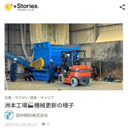
share
/
仕事・やりがい
成長・キャリア
洲本工場🏭機械更新の様子
田中飼料株式会社
2024-02-28 19:12
6