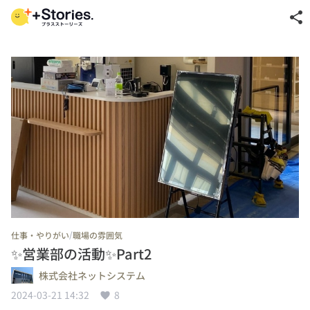
share
/
仕事・やりがい
職場の雰囲気
✨営業部の活動✨Part2
株式会社ネットシステム
2024-03-21 14:32
8