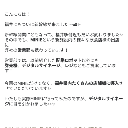
新幹線開業にともなって、福井駅付近もだいぶ変わりました✨
その中でも、
MINIE
という新施設内の様々な飲食店様の出店
に
弊社の
営業部
営業部では、以前紹介した
配膳ロボット
券売機
、
デジタルサイネージ
、
レジ
などもご提案していま
す！
今回のMINIEだけでなく、
福井県内たくさんの店舗様に導入
さ
わたしも実際MINIEに行ってみたのですが、
デジタルサイネー
ジ
に目を引かれました👀✨