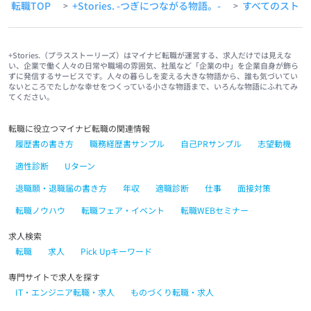
転職TOP
+Stories. -つぎにつながる物語。-
すべてのストー
>
>
+Stories.（プラスストーリーズ）はマイナビ転職が運営する、求人だけでは見えな
い、企業で働く人々の日常や職場の雰囲気、社風など「企業の中」を企業自身が飾ら
ずに発信するサービスです。人々の暮らしを変える大きな物語から、誰も気づいてい
ないところでたしかな幸せをつくっている小さな物語まで、いろんな物語にふれてみ
てください。
転職に役立つマイナビ転職の関連情報
履歴書の書き方
職務経歴書サンプル
自己PRサンプル
志望動機
適性診断
Uターン
退職願・退職届の書き方
年収
適職診断
仕事
面接対策
転職ノウハウ
転職フェア・イベント
転職WEBセミナー
求人検索
転職
求人
Pick Upキーワード
専門サイトで求人を探す
IT・エンジニア転職・求人
ものづくり転職・求人